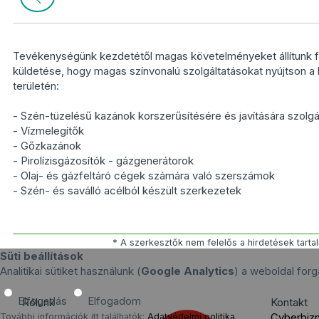
Tevékenységünk kezdetétől magas követelményeket állítunk 
küldetése, hogy magas színvonalú szolgáltatásokat nyújtson 
területén:
- Szén-tüzelésű kazánok korszerűsítésére és javítására szol
- Vízmelegítők
- Gőzkazánok
- Pirolízisgázosítók - gázgenerátorok
- Olaj- és gázfeltáró cégek számára való szerszámok
- Szén- és saválló acélból készült szerkezetek
* A szerkesztők nem felelős a hirdetések tarta
Süti beállítások
Analitikai sütiket használunk (
Google Analytics
) a weboldal fo
Elfogadás
Elfogadom
Rólunk
Kontakt
Cyberbiz
További információk itt találhatók:
Adatvédelmi politika
.