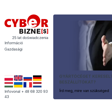
25 lat doświadczenia
Információ
Gazdasági
GYÁRTÓCÉGET KERESEL
BESZÁLLÍTÓKAT?
Írd meg, mire van szükséged
Infovonal + 48 68 320 93
43