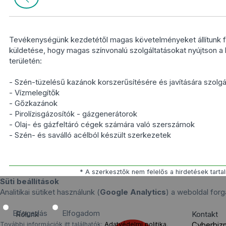
Tevékenységünk kezdetétől magas követelményeket állítunk 
küldetése, hogy magas színvonalú szolgáltatásokat nyújtson 
területén:
- Szén-tüzelésű kazánok korszerűsítésére és javítására szol
- Vízmelegítők
- Gőzkazánok
- Pirolízisgázosítók - gázgenerátorok
- Olaj- és gázfeltáró cégek számára való szerszámok
- Szén- és saválló acélból készült szerkezetek
* A szerkesztők nem felelős a hirdetések tarta
Süti beállítások
Analitikai sütiket használunk (
Google Analytics
) a weboldal fo
Elfogadás
Elfogadom
Rólunk
Kontakt
Cyberbiz
További információk itt találhatók:
Adatvédelmi politika
.