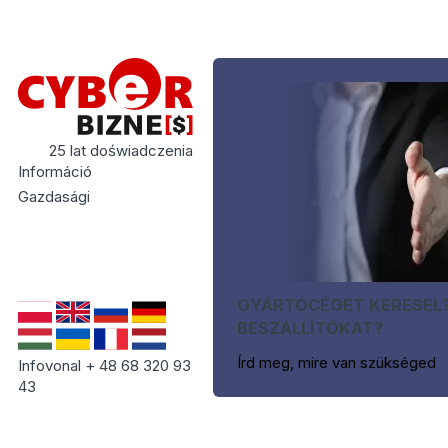
25 lat doświadczenia
Információ
Gazdasági
GYÁRTÓCÉGET KERESEL
BESZÁLLÍTÓKAT?
Írd meg, mire van szükséged
Infovonal + 48 68 320 93
43