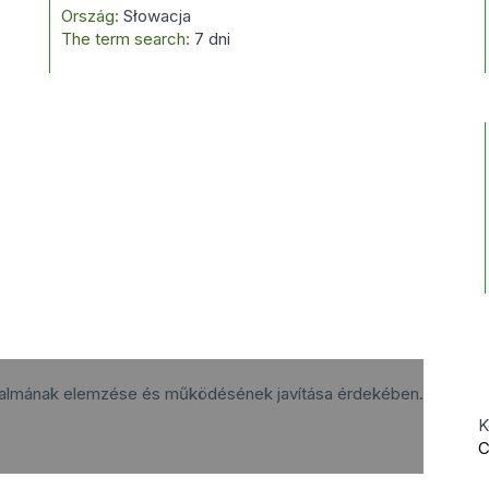
Ország:
Słowacja
The term search:
7 dni
rgalmának elemzése és működésének javítása érdekében.
K
C