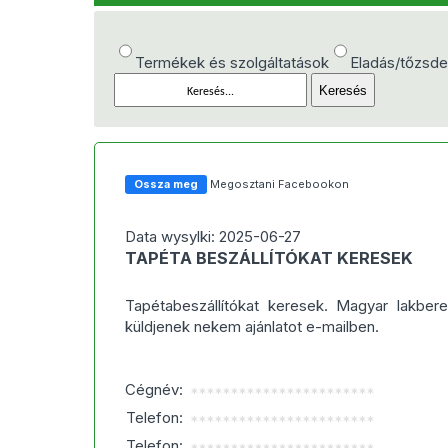
Termékek és szolgáltatások
Eladás/tőzsd
Ossza meg
Megosztani Facebookon
Data wysylki: 2025-06-27
TAPÉTA BESZÁLLÍTÓKAT KERESEK
Tapétabeszállítókat keresek. Magyar lakbe
küldjenek nekem ajánlatot e-mailben.
Cégnév:
***********************
Telefon:
***********************
Telefon: