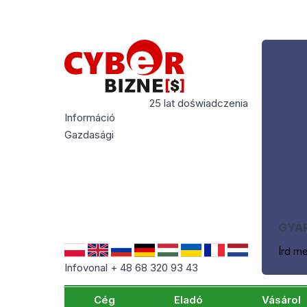
25 lat doświadczenia
Információ
Gazdasági
GYÁR
Írd m
Infovonal + 48 68 320 93 43
Cég
Eladó
Vásárol