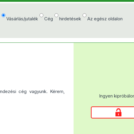
e
Vásárlás/jutalék
Cég
hirdetések
Az egész oldalon
rendezési cég vagyunk. Kérem,
Ingyen kipróbálo