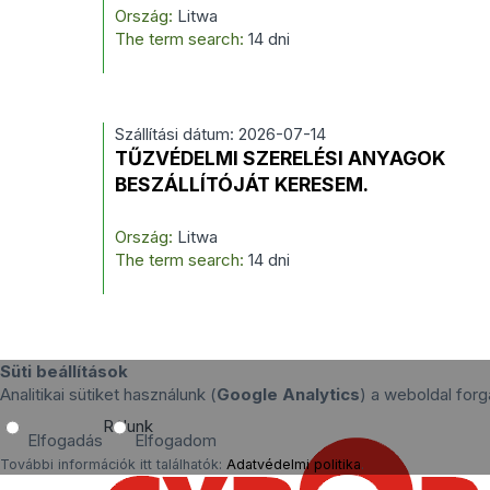
Ország:
Litwa
The term search:
14 dni
Szállítási dátum: 2026-07-14
TŰZVÉDELMI SZERELÉSI ANYAGOK
BESZÁLLÍTÓJÁT KERESEM.
Ország:
Litwa
The term search:
14 dni
Süti beállítások
Analitikai sütiket használunk (
Google Analytics
) a weboldal fo
Rólunk
Elfogadás
Elfogadom
További információk itt találhatók:
Adatvédelmi politika
.