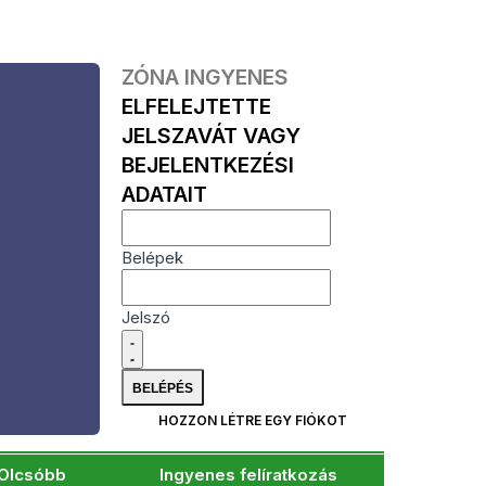
ZÓNA INGYENES
ELFELEJTETTE
JELSZAVÁT VAGY
BEJELENTKEZÉSI
ADATAIT
Belépek
Jelszó
HOZZON LÉTRE EGY FIÓKOT
Olcsóbb
Ingyenes felíratkozás