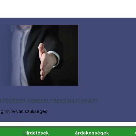
TÓCÉGET KERESEL? BESZÁLLÍTÓKAT?
eg, mire van szükséged
Hírdetések
érdekességek