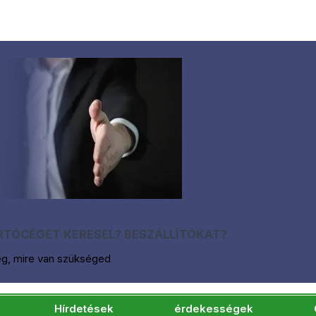
TÓCÉGET KERESEL? BESZÁLLÍTÓKAT?
eg, mire van szükséged
Hírdetések
érdekességek