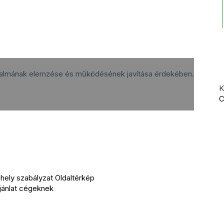
rgalmának elemzése és működésének javítása érdekében.
K
C
ely szabályzat
Oldaltérkép
jánlat cégeknek