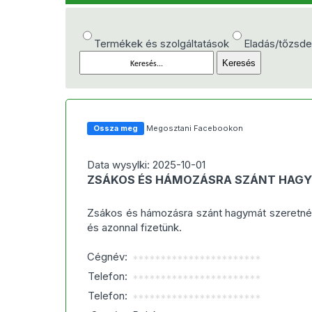
Termékek és szolgáltatások
Eladás/tőzsd
Ossza meg
Megosztani Facebookon
Data wysylki: 2025-10-01
ZSÁKOS ÉS HÁMOZÁSRA SZÁNT HAGY
Zsákos és hámozásra szánt hagymát szeretnék v
és azonnal fizetünk.
Cégnév:
***********************
Telefon:
***********************
Telefon:
***********************