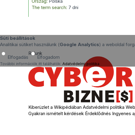
Ország:
Polska
The term search:
7 dni
Süti beállítások
Analitikai sütiket használunk (
Google Analytics
) a weboldal fo
Rólunk
Elfogadás
Elfogadom
További információk itt találhatók:
Adatvédelmi politika
.
Kiberüzlet a Wikipédiában
Adatvédelmi politika
Webh
Gyakran ismételt kérdések
Érdeklődnés
Ingyenes a