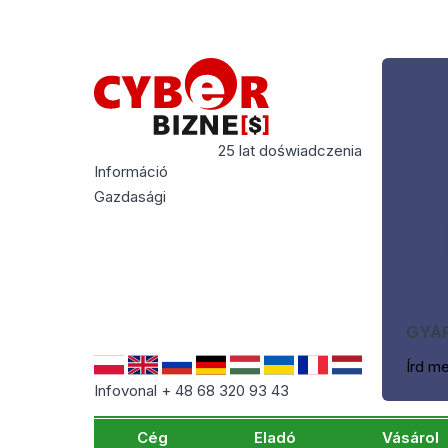
25 lat doświadczenia
Információ
Gazdasági
GYÁR
Írd m
Infovonal + 48 68 320 93 43
Cég
Eladó
Vásárol