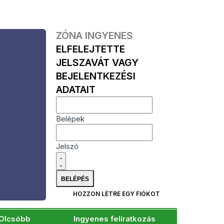
ZÓNA INGYENES
ELFELEJTETTE
JELSZAVÁT VAGY
BEJELENTKEZÉSI
ADATAIT
Belépek
Jelszó
HOZZON LÉTRE EGY FIÓKOT
Olcsóbb
Ingyenes felíratkozás