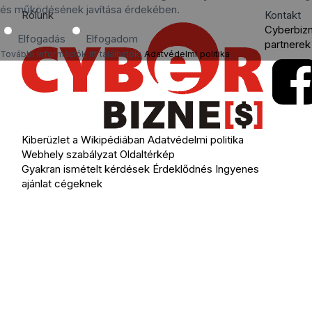
és működésének javítása érdekében.
Rólunk
Kontakt
Cyberbiz
Elfogadás
Elfogadom
partnerek
További információk itt találhatók:
Adatvédelmi politika
.
Kiberüzlet a Wikipédiában
Adatvédelmi politika
Webhely szabályzat
Oldaltérkép
Gyakran ismételt kérdések
Érdeklődnés
Ingyenes
ajánlat cégeknek