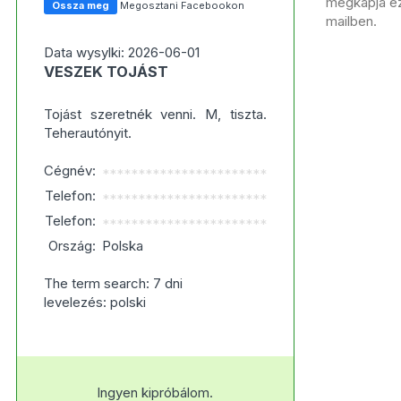
megkapja ezt
Ossza meg
Megosztani Facebookon
mailben.
Data wysylki: 2026-06-01
VESZEK TOJÁST
Tojást szeretnék venni. M, tiszta.
Teherautónyit.
Cégnév:
***********************
Telefon:
***********************
Telefon:
***********************
Ország:
Polska
The term search: 7 dni
levelezés: polski
Ingyen kipróbálom.