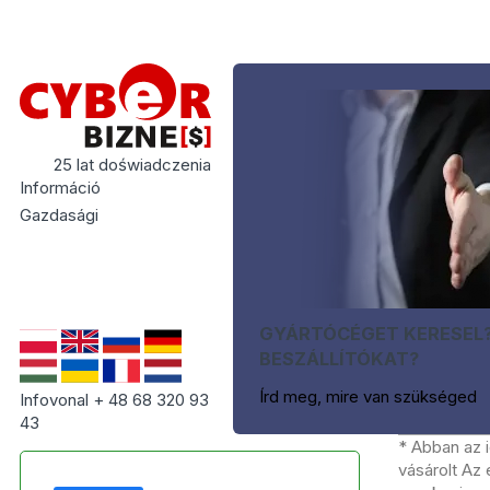
25 lat doświadczenia
Információ
Gazdasági
GYÁRTÓCÉGET KERESEL
BESZÁLLÍTÓKAT?
Írd meg, mire van szükséged
Infovonal + 48 68 320 93
43
* Abban az 
vásárolt Az 