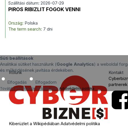
Szállítási dátum: 2026-07-29
PIROS RIBIZLIT FOGOK VENNI
Ország:
Polska
The term search:
7 dni
Süti beállítások
Analitikai sütiket használunk (
Google Analytics
) a weboldal for
és működésének javítása érdekében.
Rólunk
Kontakt
Cyberbiz
Elfogadás
Elfogadom
partnerek
További információk itt találhatók:
Adatvédelmi politika
.
Kiberüzlet a Wikipédiában
Adatvédelmi politika