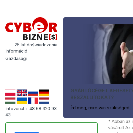
25 lat doświadczenia
Információ
Gazdasági
GYÁRTÓCÉGET KERESEL
BESZÁLLÍTÓKAT?
Írd meg, mire van szükséged
Infovonal + 48 68 320 93
43
* Abban az 
vásárolt Az 