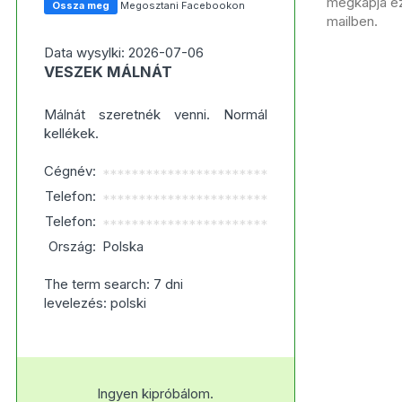
megkapja ezt
Ossza meg
Megosztani Facebookon
mailben.
Data wysylki: 2026-07-06
VESZEK MÁLNÁT
Málnát szeretnék venni. Normál
kellékek.
Cégnév:
***********************
Telefon:
***********************
Telefon:
***********************
Ország:
Polska
The term search: 7 dni
levelezés: polski
Ingyen kipróbálom.