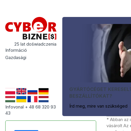
25 lat doświadczenia
Információ
Gazdasági
GYÁRTÓCÉGET KERESEL
BESZÁLLÍTÓKAT?
Írd meg, mire van szükséged
Infovonal + 48 68 320 93
43
* Abban az 
vásárolt Az 