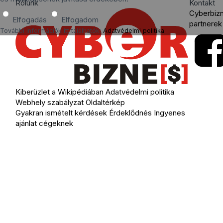
Rólunk
Kontakt
Cyberbiz
Elfogadás
Elfogadom
partnerek
További információk itt találhatók:
Adatvédelmi politika
.
Kiberüzlet a Wikipédiában
Adatvédelmi politika
Webhely szabályzat
Oldaltérkép
Gyakran ismételt kérdések
Érdeklődnés
Ingyenes
ajánlat cégeknek