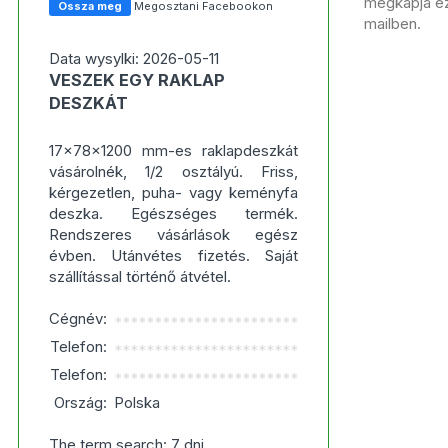
megkapja ezt
Ossza meg
Megosztani Facebookon
mailben.
Data wysylki: 2026-05-11
VESZEK EGY RAKLAP
DESZKÁT
17x78x1200 mm-es raklapdeszkát
vásárolnék, 1/2 osztályú. Friss,
kérgezetlen, puha- vagy keményfa
deszka. Egészséges termék.
Rendszeres vásárlások egész
évben. Utánvétes fizetés. Saját
szállítással történő átvétel.
Cégnév:
***********************
Telefon:
***********************
Telefon:
***********************
Ország:
Polska
The term search: 7 dni