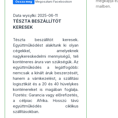
megkapja ezt
Ossza meg
Megosztani Facebookon
mailben.
Data wysylki: 2025-06-11
TÉSZTA BESZÁLLÍTÓT
KERESEK
Tészta beszállítót keresek.
Együttműködést alakítunk ki olyan
cégekkel, amelyeknek
nagykereskedelmi mennyiségű, teli
konténeres árura van szükségük. Az
együttműködés a legátfogóbb:
nemcsak a kínált áruk beszerzését,
hanem a vámkezelést, a szállítási
logisztikát és a 20 és 40 hüvelykes
konténereket is magában foglalja.
Fizetés: Garancia vagy előrefizetés,
a célpiac Afrika. Hosszú távú
együttműködés ciklikus
szállításokban.