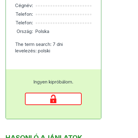
Cégnév:
***********************
Telefon:
***********************
Telefon:
***********************
Ország:
Polska
The term search: 7 dni
levelezés: polski
Ingyen kipróbálom.
HASONLÓ AJÁNLATOK