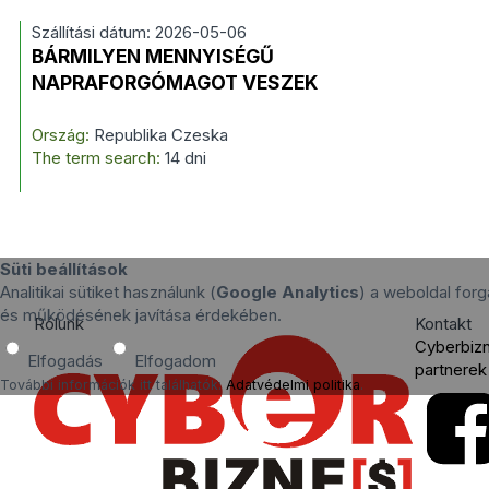
Szállítási dátum: 2026-05-06
BÁRMILYEN MENNYISÉGŰ
NAPRAFORGÓMAGOT VESZEK
Ország:
Republika Czeska
The term search:
14 dni
Süti beállítások
Analitikai sütiket használunk (
Google Analytics
) a weboldal for
és működésének javítása érdekében.
Rólunk
Kontakt
Cyberbiz
Elfogadás
Elfogadom
partnerek
További információk itt találhatók:
Adatvédelmi politika
.