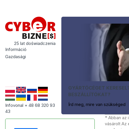
25 lat doświadczenia
Információ
Gazdasági
GYÁRTÓCÉGET KERESEL
BESZÁLLÍTÓKAT?
Írd meg, mire van szükséged
Infovonal + 48 68 320 93
43
* Abban az 
vásárolt Az 