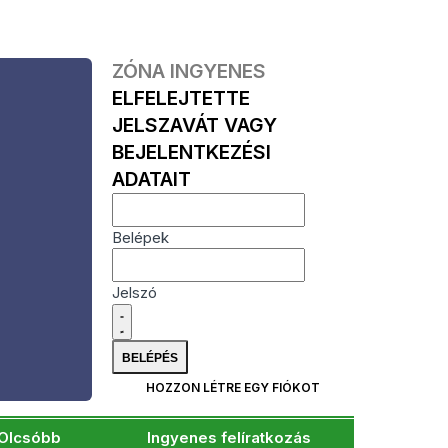
ZÓNA INGYENES
ELFELEJTETTE
JELSZAVÁT VAGY
BEJELENTKEZÉSI
ADATAIT
Belépek
Jelszó
HOZZON LÉTRE EGY FIÓKOT
Olcsóbb
Ingyenes felíratkozás