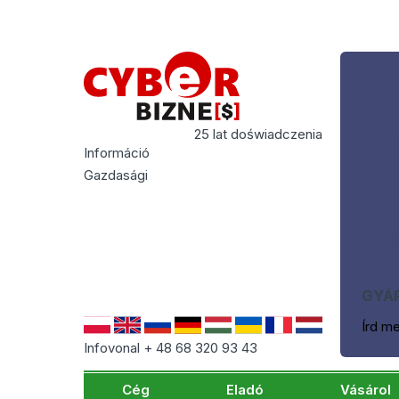
25 lat doświadczenia
Információ
Gazdasági
GYÁR
Írd m
Infovonal + 48 68 320 93 43
Cég
Eladó
Vásárol