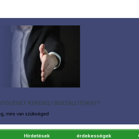
TÓCÉGET KERESEL? BESZÁLLÍTÓKAT?
eg, mire van szükséged
Hírdetések
érdekességek