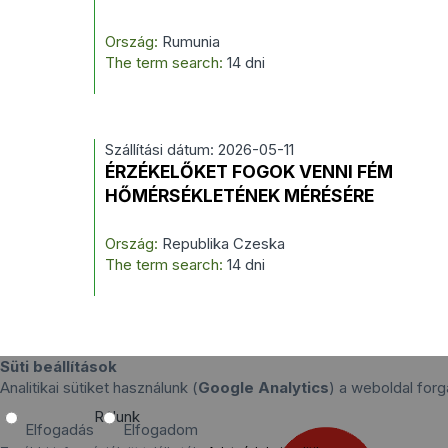
Ország:
Rumunia
The term search:
14 dni
Szállítási dátum: 2026-05-11
ÉRZÉKELŐKET FOGOK VENNI FÉM
HŐMÉRSÉKLETÉNEK MÉRÉSÉRE
Ország:
Republika Czeska
The term search:
14 dni
Süti beállítások
Analitikai sütiket használunk (
Google Analytics
) a weboldal fo
Rólunk
Elfogadás
Elfogadom