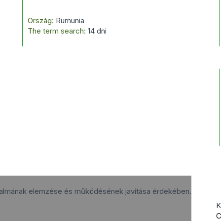
Ország:
Rumunia
The term search:
14 dni
rgalmának elemzése és működésének javítása érdekében.
K
C