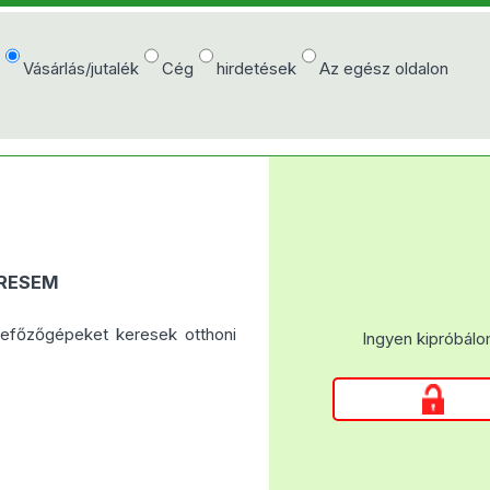
e
Vásárlás/jutalék
Cég
hirdetések
Az egész oldalon
ERESEM
 befőzőgépeket keresek otthoni
Ingyen kipróbálo