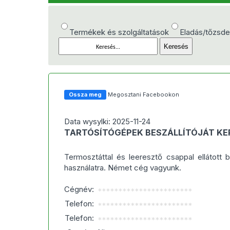
Termékek és szolgáltatások
Eladás/tőzsd
Ossza meg
Megosztani Facebookon
Data wysylki: 2025-11-24
TARTÓSÍTÓGÉPEK BESZÁLLÍTÓJÁT K
Termosztáttal és leeresztő csappal ellátott
használatra. Német cég vagyunk.
Cégnév:
***********************
Telefon:
***********************
Telefon:
***********************