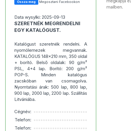
megkapja ezt
Ossza meg
Megosztani Facebookon
mailben.
Data wysylki: 2025-09-13
SZERETNÉK MEGRENDELNI
EGY KATALÓGUST.
Katalógust szeretnék rendelni. A
nyomólemezek megvannak.
KATALÓGUS 148x210 mm, 350 oldal
+ borító. Belső oldalak: 90 g/m²
PSL, 4+4 lap. Borító: 200 g/m²
POP-S. Minden katalógus
zacskóban van csomagolva.
Nyomtatási árak: 500 lap, 800 lap,
900 lap, 2000 lap, 2200 lap. Szállítás
Litvániába.
Cégnév:
***********************
Telefon:
***********************
Telefon:
***********************