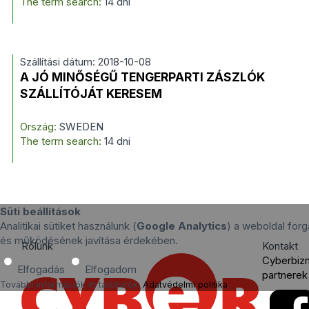
The term search:
14 dni
Szállítási dátum: 2018-10-08
A JÓ MINŐSÉGŰ TENGERPARTI ZÁSZLÓK
SZÁLLÍTÓJÁT KERESEM
Ország:
SWEDEN
The term search:
14 dni
Süti beállítások
Analitikai sütiket használunk (
Google Analytics
) a weboldal for
és működésének javítása érdekében.
Rólunk
Kontakt
Cyberbiz
Elfogadás
Elfogadom
partnerek
További információk itt találhatók:
Adatvédelmi politika
.