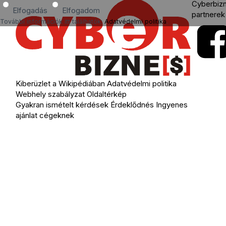
Cyberbiz
Elfogadás
Elfogadom
partnerek
További információk itt találhatók:
Adatvédelmi politika
.
Kiberüzlet a Wikipédiában
Adatvédelmi politika
Webhely szabályzat
Oldaltérkép
Gyakran ismételt kérdések
Érdeklődnés
Ingyenes
ajánlat cégeknek