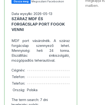
megkapja ezt
Ossza meg
Megosztani Facebookon
mailben.
Data wysylki: 2026-05-13
SZÁRAZ MDF ÉS
FORGÁCSLAP PORT FOGOK
VENNI
MDF port vásárolnék. A száraz
forgácslap szennyező lehet.
Mennyiség: heti 24 tonna.
Elszállítás: önkiszolgáló,
mozgópadlós teherautóval.
Cégnév:
***********************
Telefon:
***********************
Telefon:
***********************
Ország:
Polska
The term search: 7 dni
levelezés: polski