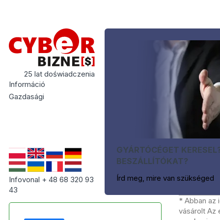
25 lat doświadczenia
Információ
Gazdasági
GYÁRTÓCÉGET KERESEL
BESZÁLLÍTÓKAT?
Írd meg, mire van szükséged
Infovonal + 48 68 320 93
43
* Abban az 
vásárolt Az 