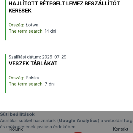
HAJLÍTOTT RÉTEGELT LEMEZ BESZÁLLÍTÓT
KERESEK
Ország:
Łotwa
The term search:
14 dni
Szállítási dátum: 2026-07-29
VESZEK TÁBLÁKAT
Ország:
Polska
The term search:
7 dni
Süti beállítások
Analitikai sütiket használunk (
Google Analytics
) a weboldal for
és működésének javítása érdekében.
Rólunk
Kontakt