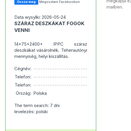
megkapja ezt
Ossza meg
Megosztani Facebookon
mailben.
Data wysylki: 2026-05-24
SZÁRAZ DESZKÁKAT FOGOK
VENNI
14x75x2400+ IPPC száraz
deszkákat vásárolnék. Teherautónyi
mennyiség, helyi kiszállítás.
Cégnév:
***********************
Telefon:
***********************
Telefon:
***********************
Ország:
Polska
The term search: 7 dni
levelezés: polski