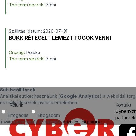
The term search:
7 dni
Szállítási dátum: 2026-07-31
BÜKK RÉTEGELT LEMEZT FOGOK VENNI
Ország:
Polska
The term search:
7 dni
Süti beállítások
Analitikai sütiket használunk (
Google Analytics
) a weboldal for
és működésének javítása érdekében.
Rólunk
Kontakt
Cyberbiz
Elfogadás
Elfogadom
partnerek
További információk itt találhatók:
Adatvédelmi politika
.