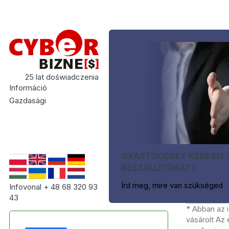
25 lat doświadczenia
Információ
Gazdasági
GYÁRTÓCÉGET KERESEL
BESZÁLLÍTÓKAT?
Írd meg, mire van szükséged
Infovonal + 48 68 320 93
43
* Abban az 
vásárolt Az 