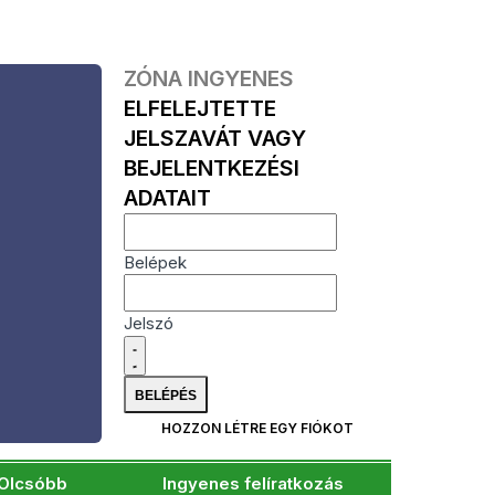
ZÓNA INGYENES
ELFELEJTETTE
JELSZAVÁT VAGY
BEJELENTKEZÉSI
ADATAIT
Belépek
Jelszó
HOZZON LÉTRE EGY FIÓKOT
Olcsóbb
Ingyenes felíratkozás