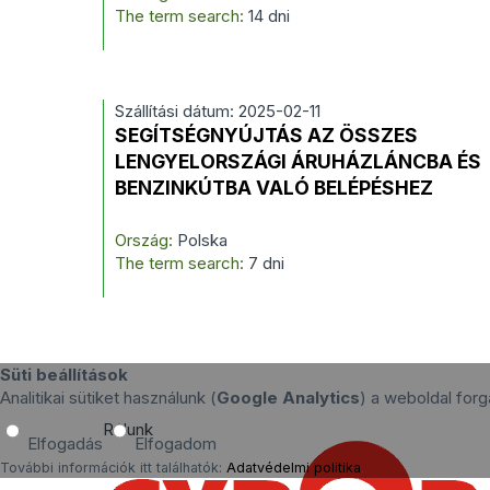
The term search:
14 dni
Szállítási dátum: 2025-02-11
SEGÍTSÉGNYÚJTÁS AZ ÖSSZES
LENGYELORSZÁGI ÁRUHÁZLÁNCBA ÉS
BENZINKÚTBA VALÓ BELÉPÉSHEZ
Ország:
Polska
The term search:
7 dni
Süti beállítások
Analitikai sütiket használunk (
Google Analytics
) a weboldal fo
Rólunk
Elfogadás
Elfogadom
További információk itt találhatók:
Adatvédelmi politika
.