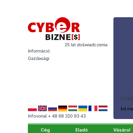
25 lat doświadczenia
Információ
Gazdasági
GYÁR
Írd m
Infovonal + 48 68 320 93 43
Cég
Eladó
Vásárol