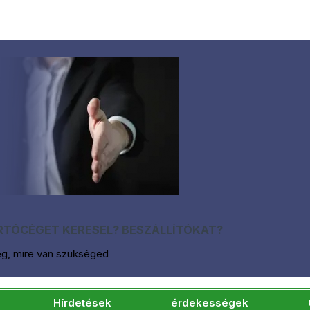
TÓCÉGET KERESEL? BESZÁLLÍTÓKAT?
eg, mire van szükséged
Hírdetések
érdekességek