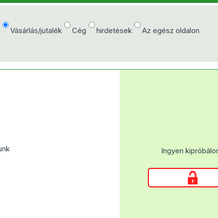
e
Vásárlás/jutalék
Cég
hirdetések
Az egész oldalon
unk
Ingyen kipróbálo