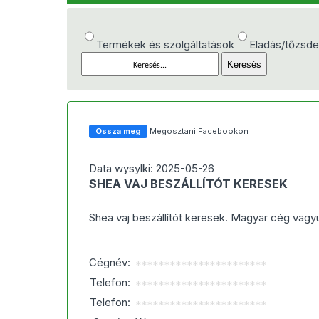
Termékek és szolgáltatások
Eladás/tőzsd
Ossza meg
Megosztani Facebookon
Data wysylki: 2025-05-26
SHEA VAJ BESZÁLLÍTÓT KERESEK
Shea vaj beszállítót keresek. Magyar cég vagy
Cégnév:
***********************
Telefon:
***********************
Telefon:
***********************