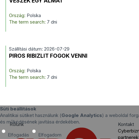
VESZEK EGY ALMÁT
Ország:
Polska
The term search:
7 dni
Szállítási dátum: 2026-07-29
PIROS RIBIZLIT FOGOK VENNI
Ország:
Polska
The term search:
7 dni
Süti beállítások
Analitikai sütiket használunk (
Google Analytics
) a weboldal for
és működésének javítása érdekében.
Rólunk
Kontakt
Cyberbiz
Elfogadás
Elfogadom
partnerek