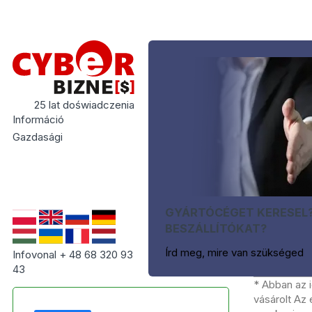
25 lat doświadczenia
Információ
Gazdasági
GYÁRTÓCÉGET KERESEL
BESZÁLLÍTÓKAT?
Írd meg, mire van szükséged
Infovonal + 48 68 320 93
43
* Abban az 
vásárolt Az 