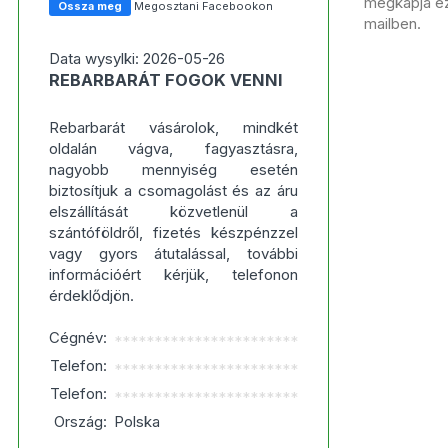
megkapja ezt
Ossza meg
Megosztani Facebookon
mailben.
Data wysylki: 2026-05-26
REBARBARÁT FOGOK VENNI
Rebarbarát vásárolok, mindkét
oldalán vágva, fagyasztásra,
nagyobb mennyiség esetén
biztosítjuk a csomagolást és az áru
elszállítását közvetlenül a
szántóföldről, fizetés készpénzzel
vagy gyors átutalással, további
információért kérjük, telefonon
érdeklődjön.
Cégnév:
***********************
Telefon:
***********************
Telefon:
***********************
Ország:
Polska