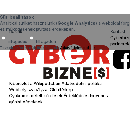
Süti beállítások
Analitikai sütiket használunk (
Google Analytics
) a weboldal for
és működésének javítása érdekében.
Rólunk
Kontakt
Cyberbiz
Elfogadás
Elfogadom
partnerek
További információk itt találhatók:
Adatvédelmi politika
.
Kiberüzlet a Wikipédiában
Adatvédelmi politika
Webhely szabályzat
Oldaltérkép
Gyakran ismételt kérdések
Érdeklődnés
Ingyenes
ajánlat cégeknek