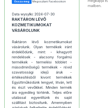
megkapja ezt
Ossza meg
Megosztani Facebookon
mailben.
Data wysylki: 2024-07-30
RAKTÁRON LÉVŐ
KOZMETIKUMOKAT
VÁSÁROLUNK
Raktáron lévő kozmetikumokat
vásárolunk. Olyan termékek iránt
érdeklődünk, mint: - kihagyott
rendelések - alacsony forgalmú
termékek - termelési többlet -
másodminőségű termékek - rövid
szavatossági idejű áruk -
értékesítésből kivont termékek
Együttműködünk lengyel, litván, lett
és észt vevőkkel. Minden termék
ára egyedileg történik. Teljes előre
utalással egyenlítünk és saját
szállítást biztosítunk. Amennyiben
ajánlatunk felkeltette érdeklődését,