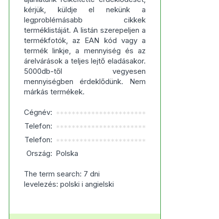
kérjük, küldje el nekünk a
legproblémásabb cikkek
terméklistáját. A listán szerepeljen a
termékfotók, az EAN kód vagy a
termék linkje, a mennyiség és az
árelvárások a teljes lejtő eladásakor.
5000db-től vegyesen
mennyiségben érdeklődünk. Nem
márkás termékek.
Cégnév:
***********************
Telefon:
***********************
Telefon:
***********************
Ország:
Polska
The term search: 7 dni
levelezés: polski i angielski