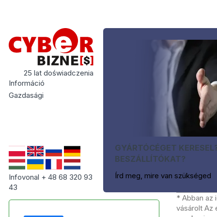
25 lat doświadczenia
Információ
Gazdasági
GYÁRTÓCÉGET KERESEL
BESZÁLLÍTÓKAT?
Írd meg, mire van szükséged
Infovonal + 48 68 320 93
43
* Abban az 
vásárolt Az 