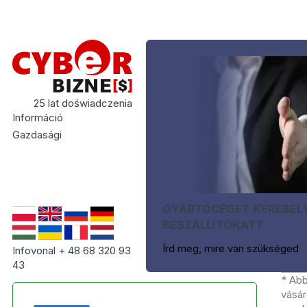
25 lat doświadczenia
Információ
Gazdasági
GYÁRTÓCÉGET KERESEL
BESZÁLLÍTÓKAT?
Írd meg, mire van szükséged
Infovonal + 48 68 320 93
43
* Abb
vásár