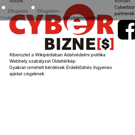
Rólunk
Kontakt
Cyberbiz
Elfogadás
Elfogadom
partnerek
További információk itt találhatók:
Adatvédelmi politika
.
Kiberüzlet a Wikipédiában
Adatvédelmi politika
Webhely szabályzat
Oldaltérkép
Gyakran ismételt kérdések
Érdeklődnés
Ingyenes
ajánlat cégeknek