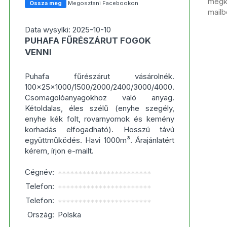
megka
Ossza meg
Megosztani Facebookon
mailb
Data wysylki: 2025-10-10
PUHAFA FŰRÉSZÁRUT FOGOK
VENNI
Puhafa fűrészárut vásárolnék.
100x25x1000/1500/2000/2400/3000/4000.
Csomagolóanyagokhoz való anyag.
Kétoldalas, éles szélű (enyhe szegély,
enyhe kék folt, rovarnyomok és kemény
korhadás elfogadható). Hosszú távú
együttműködés. Havi 1000m³. Árajánlatért
kérem, írjon e-mailt.
Cégnév:
***********************
Telefon:
***********************
Telefon:
***********************
Ország:
Polska