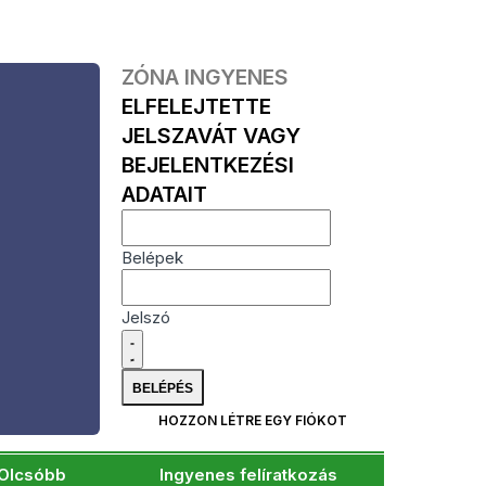
ZÓNA INGYENES
ELFELEJTETTE
JELSZAVÁT VAGY
BEJELENTKEZÉSI
ADATAIT
Belépek
Jelszó
HOZZON LÉTRE EGY FIÓKOT
Olcsóbb
Ingyenes felíratkozás