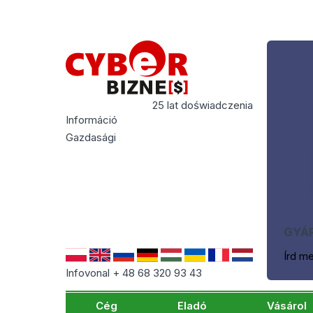
25 lat doświadczenia
Információ
Gazdasági
GYÁR
Írd m
Infovonal + 48 68 320 93 43
Cég
Eladó
Vásárol