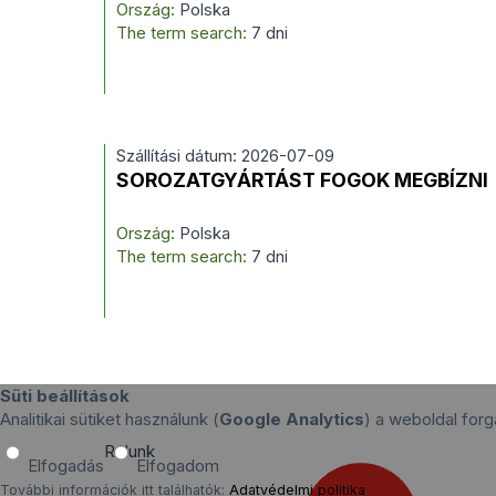
Ország:
Polska
The term search:
7 dni
Szállítási dátum: 2026-07-09
SOROZATGYÁRTÁST FOGOK MEGBÍZNI
Ország:
Polska
The term search:
7 dni
Süti beállítások
Analitikai sütiket használunk (
Google Analytics
) a weboldal fo
Rólunk
Elfogadás
Elfogadom
További információk itt találhatók:
Adatvédelmi politika
.