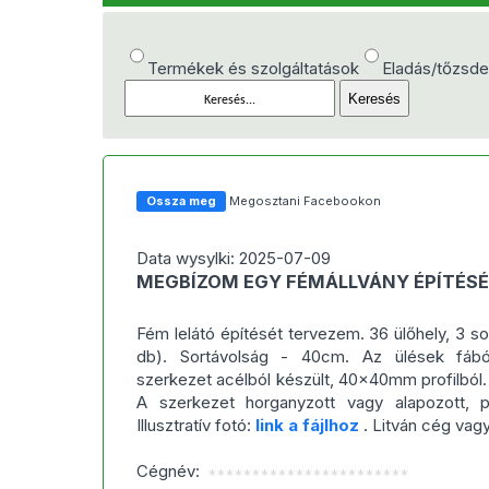
Termékek és szolgáltatások
Eladás/tőzsd
Ossza meg
Megosztani Facebookon
Data wysylki: 2025-07-09
MEGBÍZOM EGY FÉMÁLLVÁNY ÉPÍTÉS
Fém lelátó építését tervezem. 36 ülőhely, 3 
db). Sortávolság - 40cm. Az ülések fából 
szerkezet acélból készült, 40x40mm profilbó
A szerkezet horganyzott vagy alapozott, p
Illusztratív fotó:
link a fájlhoz
. Litván cég vag
Cégnév:
***********************