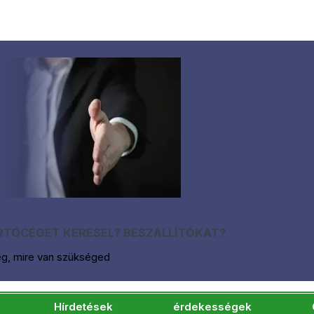
TÓCÉGET KERESEL? BESZÁLLÍTÓKAT?
eg, mire van szükséged
Hírdetések
érdekességek