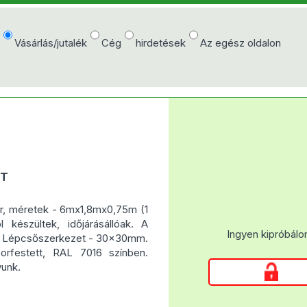
e
Vásárlás/jutalék
Cég
hirdetések
Az egész oldalon
ÉT
sor, méretek - 6mx1,8mx0,75m (1
készültek, időjárásállóak. A
Ingyen kipróbálo
l. Lépcsőszerkezet - 30x30mm.
orfestett, RAL 7016 színben.
yunk.