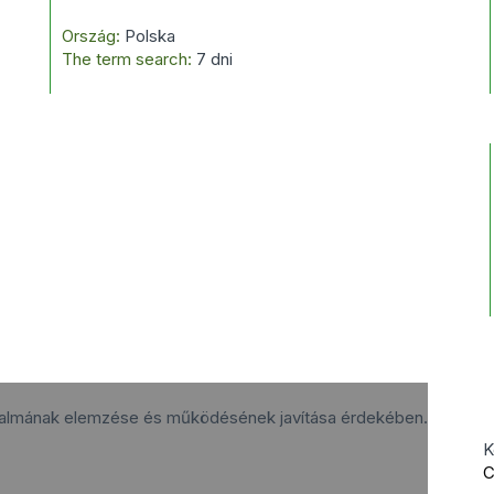
Ország:
Polska
The term search:
7 dni
rgalmának elemzése és működésének javítása érdekében.
K
C