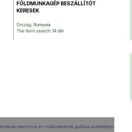
FÖLDMUNKAGÉP BESZÁLLÍTÓT
KERESEK
Ország:
Rumunia
The term search:
14 dni
rgalmának elemzése és működésének javítása érdekében.