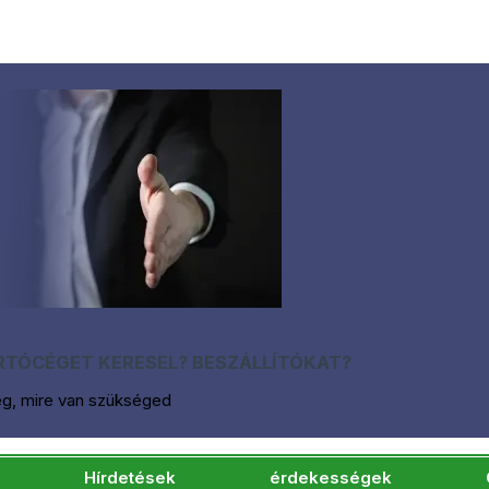
TÓCÉGET KERESEL? BESZÁLLÍTÓKAT?
eg, mire van szükséged
Hírdetések
érdekességek