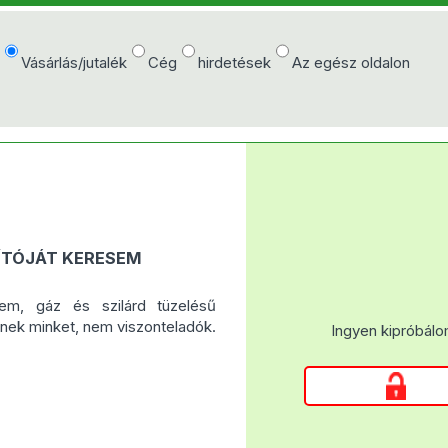
e
Vásárlás/jutalék
Cég
hirdetések
Az egész oldalon
ÍTÓJÁT KERESEM
sem, gáz és szilárd tüzelésű
lnek minket, nem viszonteladók.
Ingyen kipróbálo