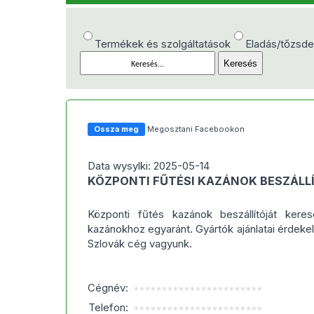
Termékek és szolgáltatások
Eladás/tőzsd
Ossza meg
Megosztani Facebookon
Data wysylki: 2025-05-14
KÖZPONTI FŰTÉSI KAZÁNOK BESZÁLL
Központi fűtés kazánok beszállítóját kere
kazánokhoz egyaránt. Gyártók ajánlatai érdeke
Szlovák cég vagyunk.
Cégnév:
***********************
Telefon:
***********************