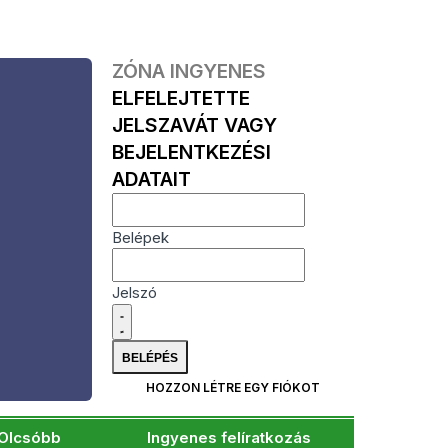
ZÓNA INGYENES
ELFELEJTETTE
JELSZAVÁT VAGY
BEJELENTKEZÉSI
ADATAIT
Belépek
Jelszó
HOZZON LÉTRE EGY FIÓKOT
Olcsóbb
Ingyenes felíratkozás