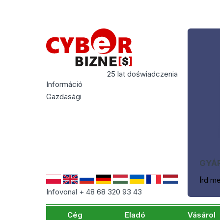
25 lat doświadczenia
Információ
Gazdasági
GYÁR
Írd m
Infovonal + 48 68 320 93 43
Cég
Eladó
Vásárol