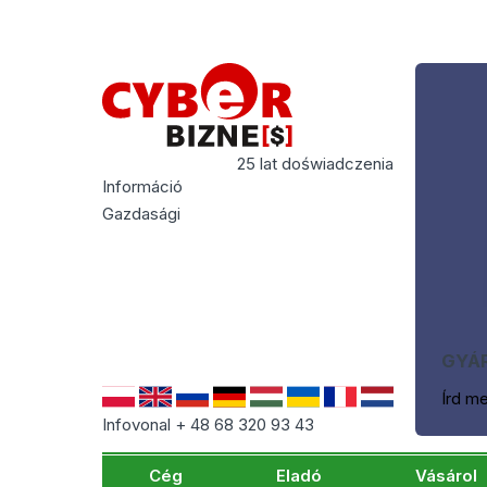
25 lat doświadczenia
Információ
Gazdasági
GYÁR
Írd m
Infovonal + 48 68 320 93 43
Cég
Eladó
Vásárol