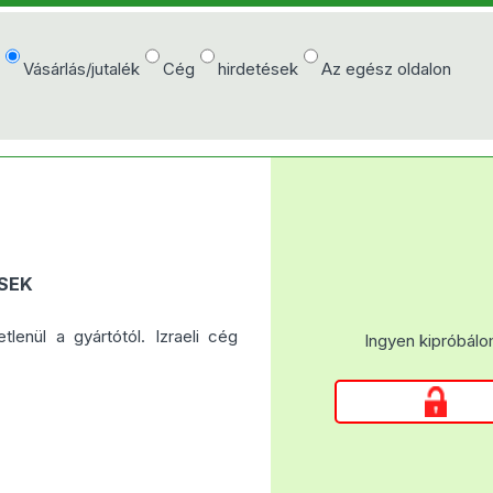
e
Vásárlás/jutalék
Cég
hirdetések
Az egész oldalon
SEK
lenül a gyártótól. Izraeli cég
Ingyen kipróbálo