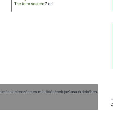
The term search:
7 dni
rgalmának elemzése és működésének javítása érdekében.
K
C