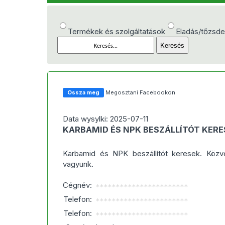
Termékek és szolgáltatások
Eladás/tőzsd
Ossza meg
Megosztani Facebookon
Data wysylki: 2025-07-11
KARBAMID ÉS NPK BESZÁLLÍTÓT KERE
Karbamid és NPK beszállítót keresek. Közvet
vagyunk.
Cégnév:
***********************
Telefon:
***********************
Telefon:
***********************