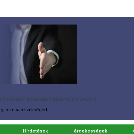
TÓCÉGET KERESEL? BESZÁLLÍTÓKAT?
eg, mire van szükséged
Hírdetések
érdekességek