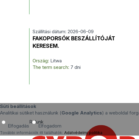
Szállítási dátum: 2026-06-09
FAKOPORSÓK BESZÁLLÍTÓJÁT
KERESEM.
Ország:
Litwa
The term search:
7 dni
Süti beállítások
Analitikai sütiket használunk (
Google Analytics
) a weboldal fo
Rólunk
Elfogadás
Elfogadom
További információk itt találhatók:
Adatvédelmi politika
.