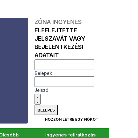
ZÓNA INGYENES
ELFELEJTETTE
JELSZAVÁT VAGY
BEJELENTKEZÉSI
ADATAIT
Belépek
Jelszó
HOZZON LÉTRE EGY FIÓKOT
Olcsóbb
Ingyenes felíratkozás