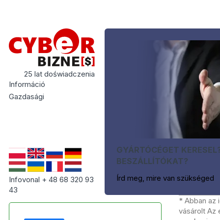
25 lat doświadczenia
Információ
Gazdasági
GYÁRTÓCÉGET KERESEL
BESZÁLLÍTÓKAT?
Írd meg, mire van szükséged
Infovonal + 48 68 320 93
43
* Abban az 
vásárolt Az 