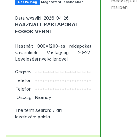
megkapja ezt
Ossza meg
Megosztani Facebookon
mailben.
Data wysylki: 2026-04-26
HASZNÁLT RAKLAPOKAT
FOGOK VENNI
Használt 800x1200-as raklapokat
vásárolnék. Vastagság: 20-22.
Levelezési nyelv: lengyel.
Cégnév:
***********************
Telefon:
***********************
Telefon:
***********************
Ország:
Niemcy
The term search: 7 dni
levelezés: polski