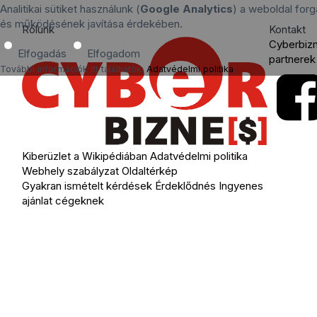
Analitikai sütiket használunk (
Google Analytics
) a weboldal for
és működésének javítása érdekében.
Rólunk
Kontakt
Cyberbiz
Elfogadás
Elfogadom
partnerek
További információk itt találhatók:
Adatvédelmi politika
.
Kiberüzlet a Wikipédiában
Adatvédelmi politika
Webhely szabályzat
Oldaltérkép
Gyakran ismételt kérdések
Érdeklődnés
Ingyenes
ajánlat cégeknek