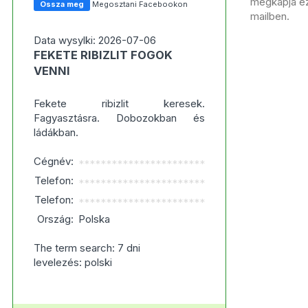
megkapja ezt
Ossza meg
Megosztani Facebookon
mailben.
Data wysylki: 2026-07-06
FEKETE RIBIZLIT FOGOK
VENNI
Fekete ribizlit keresek.
Fagyasztásra. Dobozokban és
ládákban.
Cégnév:
***********************
Telefon:
***********************
Telefon:
***********************
Ország:
Polska
The term search: 7 dni
levelezés: polski