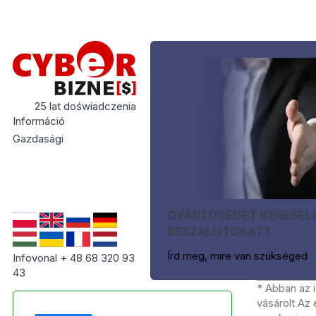
25 lat doświadczenia
Információ
Gazdasági
GYÁRTÓCÉGET KERESEL
BESZÁLLÍTÓKAT?
Írd meg, mire van szükséged
Infovonal + 48 68 320 93
43
* Abban az 
vásárolt Az 