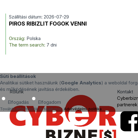
Szállítási dátum: 2026-07-29
PIROS RIBIZLIT FOGOK VENNI
Ország:
Polska
The term search:
7 dni
Süti beállítások
Analitikai sütiket használunk (
Google Analytics
) a weboldal for
és működésének javítása érdekében.
Rólunk
Kontakt
Cyberbiz
Elfogadás
Elfogadom
partnerek
További információk itt találhatók:
Adatvédelmi politika
.