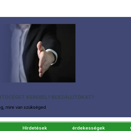
TÓCÉGET KERESEL? BESZÁLLÍTÓKAT?
eg, mire van szükséged
Hírdetések
érdekességek