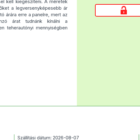
el kell kiegészíteni. A méretek
 őket a legversenyképesebb ár
ó árára erre a panelre, mert az
onzó árat tudnánk kínálni a
sen teherautónyi mennyiségben
Szállítási dátum: 2026-08-07