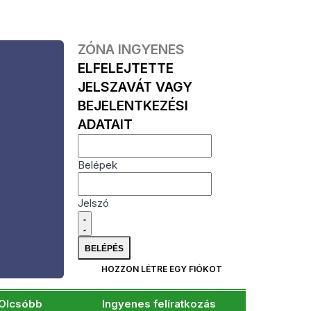
ZÓNA INGYENES
ELFELEJTETTE
JELSZAVÁT VAGY
BEJELENTKEZÉSI
ADATAIT
Belépek
Jelszó
HOZZON LÉTRE EGY FIÓKOT
Olcsóbb
Ingyenes felíratkozás