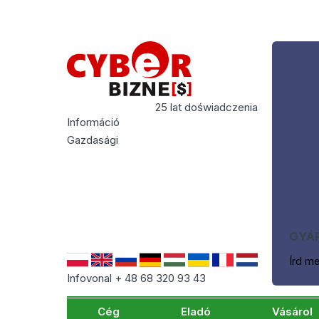
25 lat doświadczenia
Információ
Gazdasági
GYÁR
Írd m
Infovonal + 48 68 320 93 43
Cég
Eladó
Vásárol