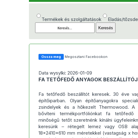
Termékek és szolgáltatások
Eladás/tőzsd
Ossza meg
Megosztani Facebookon
Data wysylki: 2026-01-09
FA TETŐFEDŐ ANYAGOK BESZÁLLÍTÓJ
Fa tetőfedő beszállítót keresek. 30 éve v
építőiparban. Olyan építőanyagokra specia
zsindelyek és a hőkezelt Thermowood. A z
bővíteni termékportfóliónkat fa tetőfedő 
minőségű tetőt szeretnénk kínálni ügyfeleink
keresünk – rétegelt lemez vagy OSB al
18x2410x610 mm méretekkel (vastagság x ho