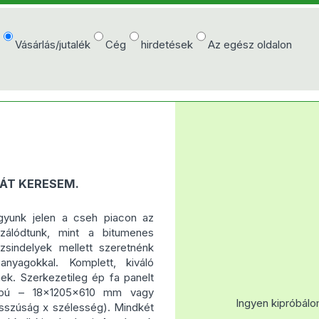
e
Vásárlás/jutalék
Cég
hirdetések
Az egész oldalon
ÁT KERESEM.
agyunk jelen a cseh piacon az
lizálódtunk, mint a bitumenes
sindelyek mellett szeretnénk
anyagokkal. Komplett, kiváló
nek. Szerkezetileg ép fa panelt
apú – 18x1205x610 mm vagy
Ingyen kipróbálo
sszúság x szélesség). Mindkét