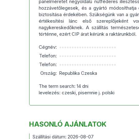
panelméretet négyoldalú nútféderes illesztéss
hozzávetőlegesek, és a gyártó módosíthatja
biztosítása érdekében. Szükségünk van a gyárt
értékesítési lánc első szereplőjeként v
nagykereskedőknek. A szállítás természete
történne, ezért CIP árat kérünk a raktárunkból.
Cégnév:
***********************
Telefon:
***********************
Telefon:
***********************
Ország:
Republika Czeska
The term search: 14 dni
levelezés: czeski, pisemnie j. polski
HASONLÓ AJÁNLATOK
Szállítási dátum: 2026-08-07