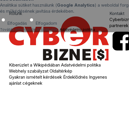
Analitikai sütiket használunk (
Google Analytics
) a weboldal for
és működésének javítása érdekében.
Rólunk
Kontakt
Cyberbiz
Elfogadás
Elfogadom
partnerek
További információk itt találhatók:
Adatvédelmi politika
.
Kiberüzlet a Wikipédiában
Adatvédelmi politika
Webhely szabályzat
Oldaltérkép
Gyakran ismételt kérdések
Érdeklődnés
Ingyenes
ajánlat cégeknek