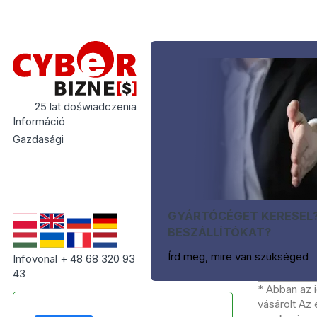
25 lat doświadczenia
Információ
Gazdasági
GYÁRTÓCÉGET KERESEL
BESZÁLLÍTÓKAT?
Írd meg, mire van szükséged
Infovonal + 48 68 320 93
43
* Abban az 
vásárolt Az 