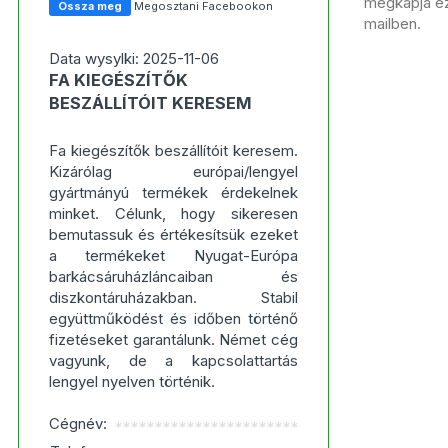
megkapja ezt
Ossza meg
Megosztani Facebookon
mailben.
Data wysylki: 2025-11-06
FA KIEGÉSZÍTŐK
BESZÁLLÍTÓIT KERESEM
Fa kiegészítők beszállítóit keresem.
Kizárólag európai/lengyel
gyártmányú termékek érdekelnek
minket. Célunk, hogy sikeresen
bemutassuk és értékesítsük ezeket
a termékeket Nyugat-Európa
barkácsáruházláncaiban és
diszkontáruházakban. Stabil
együttműködést és időben történő
fizetéseket garantálunk. Német cég
vagyunk, de a kapcsolattartás
lengyel nyelven történik.
Cégnév:
***********************