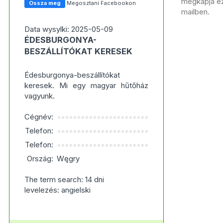
megkapja ezt
Ossza meg
Megosztani Facebookon
mailben.
Data wysylki: 2025-05-09
ÉDESBURGONYA-
BESZÁLLÍTÓKAT KERESEK
Édesburgonya-beszállítókat
keresek. Mi egy magyar hűtőház
vagyunk.
Cégnév:
***********************
Telefon:
***********************
Telefon:
***********************
Ország:
Węgry
The term search: 14 dni
levelezés: angielski