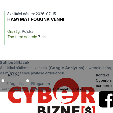
Szállítási dátum: 2026-07-15
HAGYMÁT FOGUNK VENNI
Ország:
Polska
The term search:
7 dni
Süti beállítások
Analitikai sütiket használunk (
Google Analytics
) a weboldal for
és működésének javítása érdekében.
Rólunk
Kontakt
Cyberbiz
Elfogadás
Elfogadom
partnerek
További információk itt találhatók:
Adatvédelmi politika
.