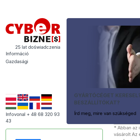
25 lat doświadczenia
Információ
Gazdasági
GYÁRTÓCÉGET KERESEL
BESZÁLLÍTÓKAT?
Írd meg, mire van szükséged
Infovonal + 48 68 320 93
43
* Abban az 
vásárolt Az 