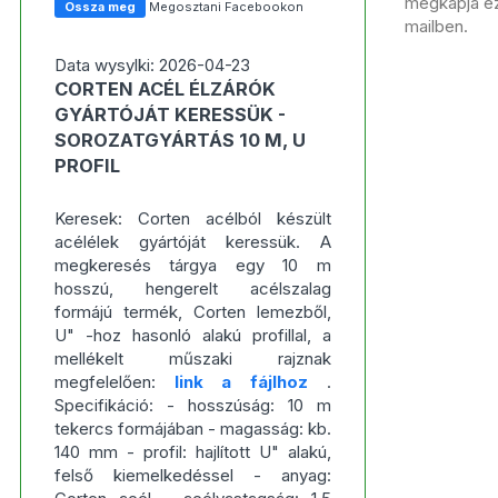
megkapja ezt
Ossza meg
Megosztani Facebookon
mailben.
Data wysylki: 2026-04-23
CORTEN ACÉL ÉLZÁRÓK
GYÁRTÓJÁT KERESSÜK -
SOROZATGYÁRTÁS 10 M, U
PROFIL
Keresek: Corten acélból készült
acélélek gyártóját keressük. A
megkeresés tárgya egy 10 m
hosszú, hengerelt acélszalag
formájú termék, Corten lemezből,
U" -hoz hasonló alakú profillal, a
mellékelt műszaki rajznak
megfelelően:
link a fájlhoz
.
Specifikáció: - hosszúság: 10 m
tekercs formájában - magasság: kb.
140 mm - profil: hajlított U" alakú,
felső kiemelkedéssel - anyag: