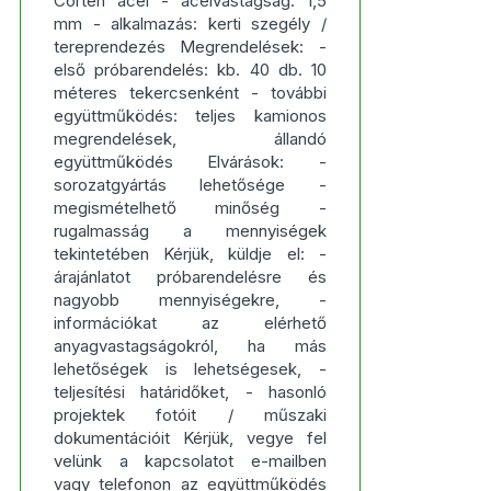
Corten acél - acélvastagság: 1,5
mm - alkalmazás: kerti szegély /
tereprendezés Megrendelések: -
első próbarendelés: kb. 40 db. 10
méteres tekercsenként - további
együttműködés: teljes kamionos
megrendelések, állandó
együttműködés Elvárások: -
sorozatgyártás lehetősége -
megismételhető minőség -
rugalmasság a mennyiségek
tekintetében Kérjük, küldje el: -
árajánlatot próbarendelésre és
nagyobb mennyiségekre, -
információkat az elérhető
anyagvastagságokról, ha más
lehetőségek is lehetségesek, -
teljesítési határidőket, - hasonló
projektek fotóit / műszaki
dokumentációit Kérjük, vegye fel
velünk a kapcsolatot e-mailben
vagy telefonon az együttműködés