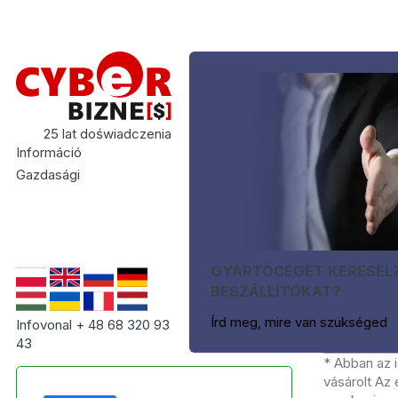
25 lat doświadczenia
Információ
Gazdasági
GYÁRTÓCÉGET KERESEL
BESZÁLLÍTÓKAT?
Írd meg, mire van szükséged
Infovonal + 48 68 320 93
43
* Abban az 
vásárolt Az 