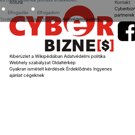
Rólunk
Kontakt
Cyberbiz
Elfogadás
Elfogadom
partnerek
További információk itt találhatók:
Adatvédelmi politika
.
Kiberüzlet a Wikipédiában
Adatvédelmi politika
Webhely szabályzat
Oldaltérkép
Gyakran ismételt kérdések
Érdeklődnés
Ingyenes
ajánlat cégeknek