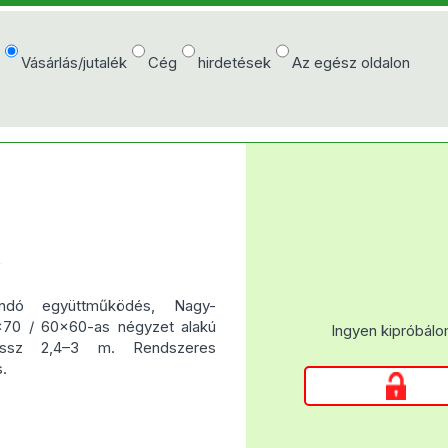
e
Vásárlás/jutalék
Cég
hirdetések
Az egész oldalon
K
andó együttműködés, Nagy-
×70 / 60×60-as négyzet alakú
Ingyen kipróbálo
ossz 2,4–3 m. Rendszeres
.