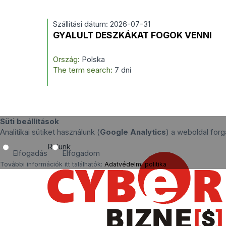
Szállítási dátum: 2026-07-31
GYALULT DESZKÁKAT FOGOK VENNI
Ország:
Polska
The term search:
7 dni
Süti beállítások
Analitikai sütiket használunk (
Google Analytics
) a weboldal fo
Rólunk
Elfogadás
Elfogadom
További információk itt találhatók:
Adatvédelmi politika
.