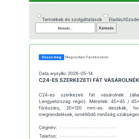
Termékek és szolgáltatások
Eladás/tőzsd
Ossza meg
Megosztani Facebookon
Data wysylki: 2026-05-14
C24-ES SZERKEZETI FÁT VÁSÁROLNÉ
C24-es szerkezeti fát vásárolnék (áll
Lengyelország régió). Méretek: 45×45 / 45
fűrészáru, 20×120 mm-es deszkák, h
megrendelések, ismétlődő minőség szükséges
Cégnév:
***********************
Telefon:
***********************