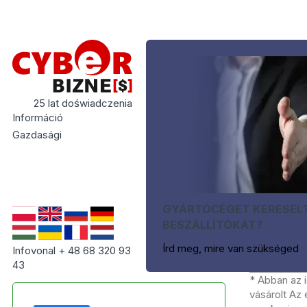
25 lat doświadczenia
Információ
Gazdasági
GYÁRTÓCÉGET KERESEL
BESZÁLLÍTÓKAT?
Írd meg, mire van szükséged
Infovonal + 48 68 320 93
43
* Abban az 
vásárolt Az 