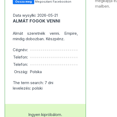
megkapja ezt
Ossza meg
Megosztani Facebookon
mailben.
Data wysylki: 2026-05-21
ALMÁT FOGOK VENNI
Almát szeretnék venni. Empire,
mindig dobozban. Készpénz.
Cégnév:
***********************
Telefon:
***********************
Telefon:
***********************
Ország:
Polska
The term search: 7 dni
levelezés: polski
Ingyen kipróbálom.