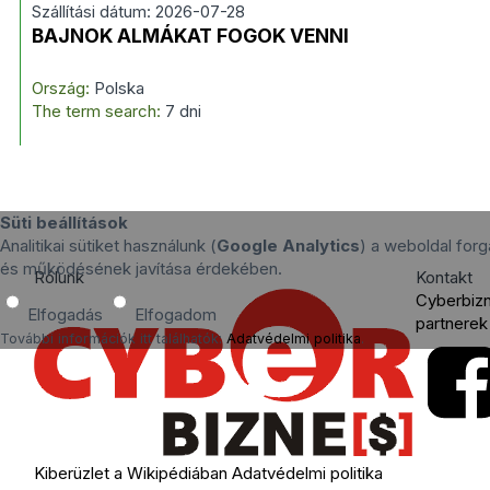
Szállítási dátum: 2026-07-28
BAJNOK ALMÁKAT FOGOK VENNI
Ország:
Polska
The term search:
7 dni
Süti beállítások
Analitikai sütiket használunk (
Google Analytics
) a weboldal for
és működésének javítása érdekében.
Rólunk
Kontakt
Cyberbiz
Elfogadás
Elfogadom
partnerek
További információk itt találhatók:
Adatvédelmi politika
.
Kiberüzlet a Wikipédiában
Adatvédelmi politika