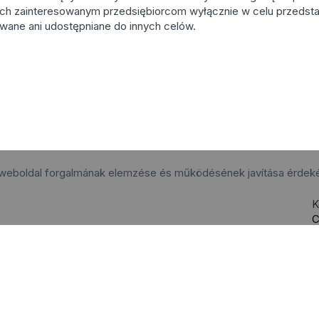
ch zainteresowanym przedsiębiorcom wyłącznie w celu przedsta
wane ani udostępniane do innych celów.
 weboldal forgalmának elemzése és működésének javítása érdek
K
C