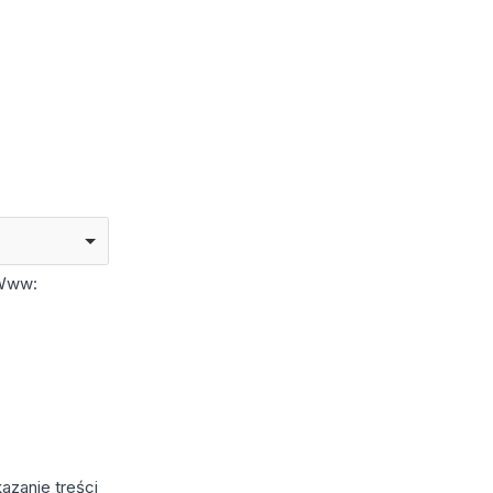
Www:
azanie treści