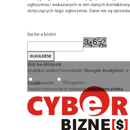
ogłoszenia i wskazanych w nim danych kontaktowy
dotyczących tego ogłoszenia. Dane nie są sprzeda
Írja be a kódot
Süti beállítások
Analitikai sütiket használunk (
Google Analytics
) a
Elfogadás
Elfogadom
Rólunk
További információk itt találhatók:
Adatvédelmi politika
.