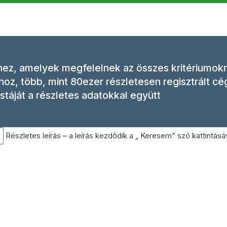
hez, amelyek megfelelnek az összes kritériumok
oz, több, mint 80ezer részletesen regisztrált cé
stáját a részletes adatokkal együtt
Részletes leírás – a leírás kezdődik a „ Keresem” szó kattintásá