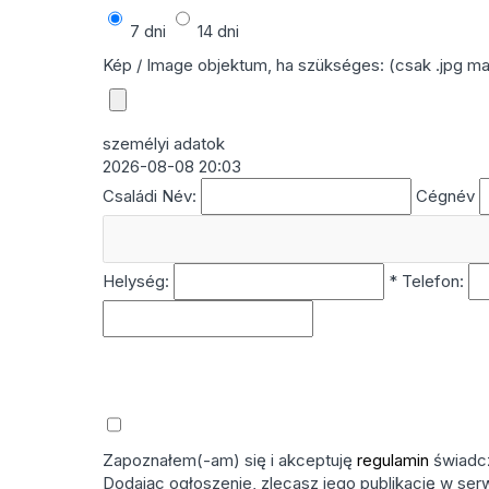
7 dni
14 dni
Kép / Image objektum, ha szükséges: (csak .jpg m
személyi adatok
2026-08-08 20:03
Családi Név:
Cégnév
Helység:
*
Telefon:
Zapoznałem(-am) się i akceptuję
regulamin
świadcz
Dodając ogłoszenie, zlecasz jego publikację w se