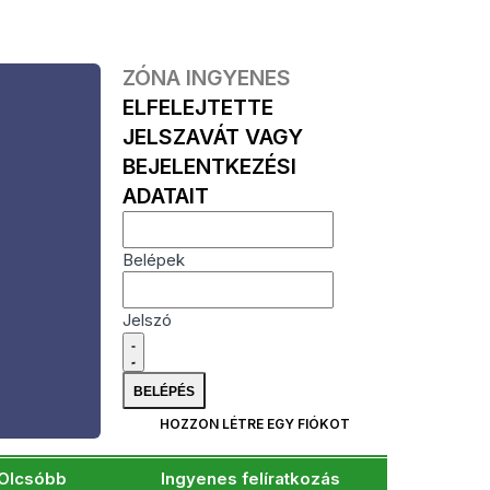
ZÓNA INGYENES
ELFELEJTETTE
JELSZAVÁT VAGY
BEJELENTKEZÉSI
ADATAIT
Belépek
Jelszó
HOZZON LÉTRE EGY FIÓKOT
Olcsóbb
Ingyenes felíratkozás