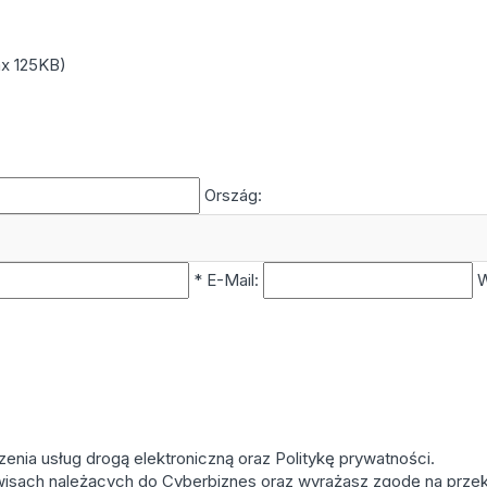
ax 125KB)
Ország:
*
E-Mail:
enia usług drogą elektroniczną oraz Politykę prywatności.
rwisach należących do Cyberbiznes oraz wyrażasz zgodę na przek