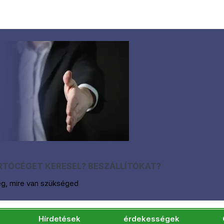
TÓCÉGET KERESEL? BESZÁLLÍTÓKAT?
eg, mire van szükséged
Hírdetések
érdekességek