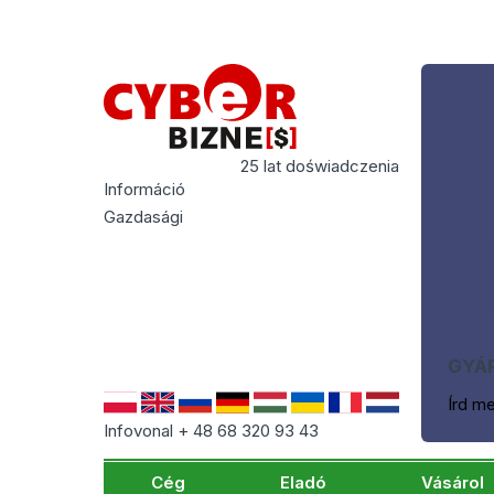
25 lat doświadczenia
Információ
Gazdasági
GYÁR
Írd m
Infovonal + 48 68 320 93 43
Cég
Eladó
Vásárol