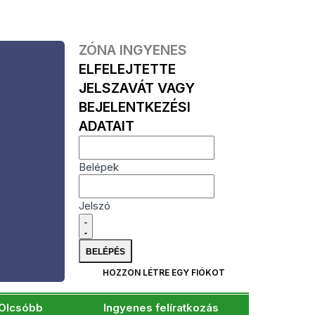
ZÓNA INGYENES
ELFELEJTETTE
JELSZAVÁT VAGY
BEJELENTKEZÉSI
ADATAIT
Belépek
Jelszó
HOZZON LÉTRE EGY FIÓKOT
Olcsóbb
Ingyenes felíratkozás