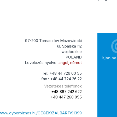
97-200 Tomaszów Mazowiecki
ul. Spalska 112
woj.łódzkie
POLAND
Írjon n
Levelezés nyelve:
angol, német
Tel: +48 44 726 00 55
fax.: +48 44 724 26 22
Vezetékes telefonok
+48 887 242 622
+48 447 260 055
//www.cyberbiznes.hu/CEGEK/ZALBART/91399