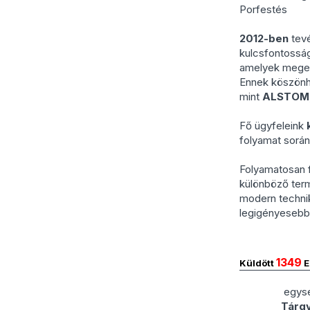
Porfestés
2012-ben
tevé
kulcsfontoss
amelyek megerő
Ennek köszönh
mint
ALSTOM,
Fő ügyfeleink
folyamat során 
Folyamatosan 
különböző ter
modern techni
legigényesebb
1349
Küldött
E
egysé
Tárgy