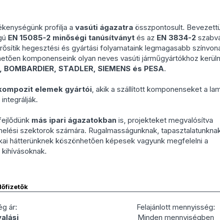
kenységünk profilja a
vasúti ágazatra
összpontosult. Bevezett
ágú
EN 15085-2 minőségi tanúsítványt
és az
EN 3834-2
szabvá
sítik hegesztési és gyártási folyamataink legmagasabb színvona
etően komponenseink olyan neves vasúti járműgyártókhoz kerüln
 BOMBARDIER, STADLER, SIEMENS és PESA
.
kompozit elemek gyártói
, akik a szállított komponenseket a lam
integrálják.
fejlődünk
más ipari ágazatokban
is, projekteket megvalósítva
melési szektorok számára. Rugalmasságunknak, tapasztalatunkna
kai hátterünknek köszönhetően képesek vagyunk megfelelni a
 kihívásoknak.
lőfizetők
g ár:
Felajánlott mennyisség:
alási
Minden mennyiségben