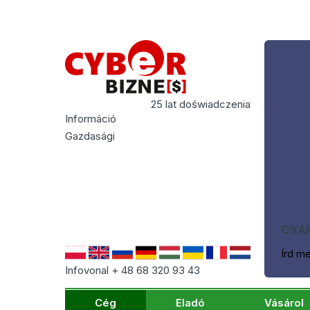
25 lat doświadczenia
Információ
Gazdasági
GYÁR
Írd m
Infovonal + 48 68 320 93 43
Cég
Eladó
Vásárol