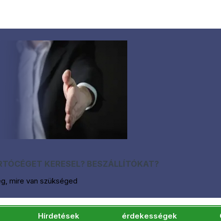
TÓCÉGET KERESEL? BESZÁLLÍTÓKAT?
eg, mire van szükséged
Hírdetések
érdekességek