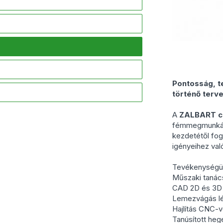
Pontosság, te
történő terv
A
ZALBART c
fémmegmunkálá
kezdetétől fo
igényeihez val
Tevékenységün
Műszaki tanác
CAD 2D és 3D 
Lemezvágás lé
Hajlítás CNC-v
Tanúsított heg