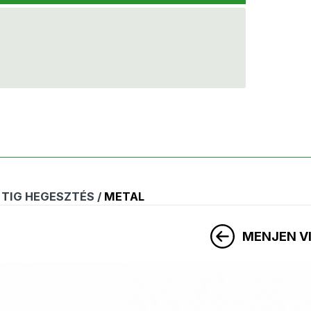
TIG HEGESZTÉS /
METAL
MENJEN V