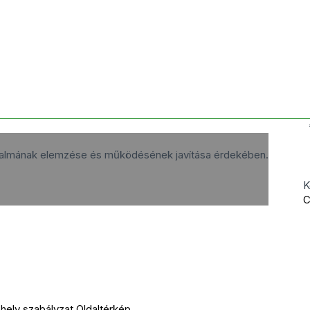
rgalmának elemzése és működésének javítása érdekében.
K
C
ely szabályzat
Oldaltérkép