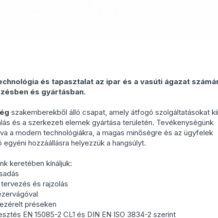
chnológia és tapasztalat az ipar és a vasúti ágazat számá
ezésben és gyártásban.
ég
szakemberekből álló csapat, amely átfogó szolgáltatásokat kí
s és a szerkezeti elemek gyártása területén. Tevékenységünk
gva a modern technológiákra, a magas minőségre és az ügyfelek
ó egyéni hozzáállásra helyezzük a hangsúlyt.
k keretében kínáljuk:
sadás
tervezés és rajzolás
zervágóval
ezérelt préseken
esztés EN 15085-2 CL1 és DIN EN ISO 3834-2 szerint