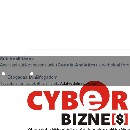
Süti beállítások
Analitikai sütiket használunk (
Google Analytics
) a weboldal fo
Elfogadás
Elfogadom
Rólunk
További információk itt találhatók:
Adatvédelmi politika
.
Kiberüzlet a Wikipédiában
Adatvédelmi politika
Webh