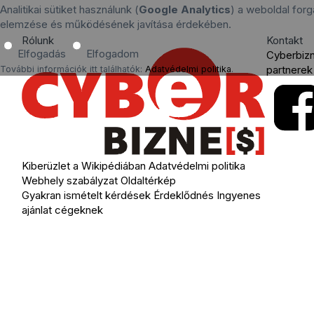
Analitikai sütiket használunk (
Google Analytics
) a weboldal for
elemzése és működésének javítása érdekében.
Rólunk
Kontakt
Elfogadás
Elfogadom
Cyberbiz
partnerek
További információk itt találhatók:
Adatvédelmi politika
.
Kiberüzlet a Wikipédiában
Adatvédelmi politika
Webhely szabályzat
Oldaltérkép
Gyakran ismételt kérdések
Érdeklődnés
Ingyenes
ajánlat cégeknek