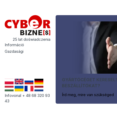
25 lat doświadczenia
Információ
Gazdasági
GYÁRTÓCÉGET KERESEL
BESZÁLLÍTÓKAT?
Írd meg, mire van szükséged
Infovonal + 48 68 320 93
43